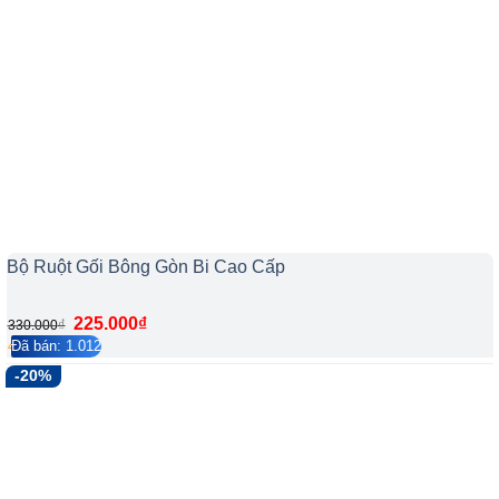
Bộ Ruột Gối Bông Gòn Bi Cao Cấp
Giá
Giá
225.000
₫
₫
330.000
gốc
hiện
Đã bán: 1.012
4.2/5
204
là:
tại
-20%
330.000₫.
là:
225.000₫.