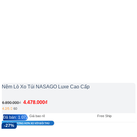
Nệm Lò Xo Túi NASAGO Luxe Cao Cấp
4.478.000
₫
₫
6.890.000
4.2/5
60
Giá bao rẻ
Free Ship
Đã bán: 1.072
CHẤT LƯỢNG HƠN XO VỚI ĐỐI THỦ
-27%