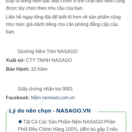
Đây là dòng nệm đặc biệt chính vì thế chất liệu nệm cũng
được tùy chọn theo nhu cầu của bạn.
Liên hệ ngay tổng đài để biết rõ hơn về sản phẩm cũng
như mức giá dành riêng cho căn phòng đẳng cấp của
bạn.
Giường Nệm Tròn NASAGO
Xuất sứ
: CTY TNHH NASAGO
Bảo Hành:
10 Năm
Giấy chứng nhận Iso 9001
Facebook:
Nệm nemviet.com.vn
Lý do nên chọn - NASAGO.VN
❖
Tất Cả Các Sản Phẩm Nệm NASAGO Phân
Phối Đều Chính Hãng 100%. (đền bù gấp 3 nếu