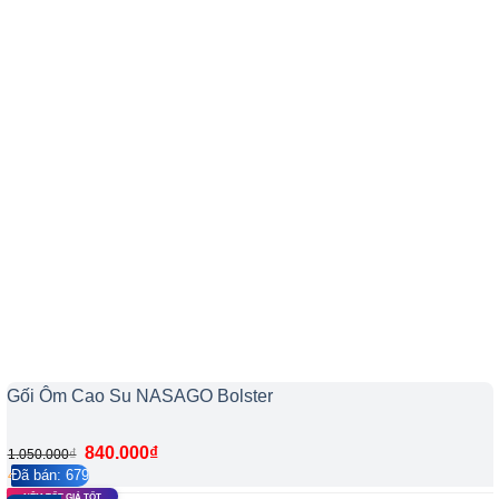
Gối Ôm Cao Su NASAGO Bolster
Giá
Giá
840.000
₫
₫
1.050.000
gốc
hiện
Đã bán: 679
4.2/5
122
là:
tại
NỆM TỐT GIÁ TỐT