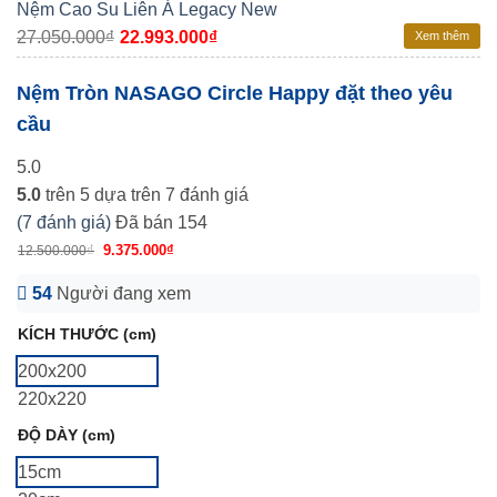
Nệm Cao Su Liên Á Legacy New
27.050.000
₫
22.993.000
₫
Xem thêm
Nệm Tròn NASAGO Circle Happy đặt theo yêu
cầu
5.0
5.0
trên 5 dựa trên
7
đánh giá
(
7
đánh giá)
Đã bán
154
₫
9.375.000
₫
12.500.000
54
Người đang xem
KÍCH THƯỚC (cm)
200x200
220x220
ĐỘ DÀY (cm)
15cm