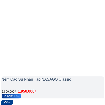
Nệm Cao Su Nhân Tạo NASAGO Classic
1.950.000
₫
₫
2.600.000
Đã bán: 1.079
4.2/5
213
-5%