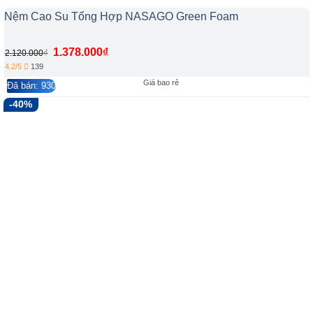
Nệm Cao Su Tổng Hợp NASAGO Green Foam
1.378.000
₫
₫
2.120.000
4.2/5
139
Giá bao rẻ
Đã bán: 930
-40%