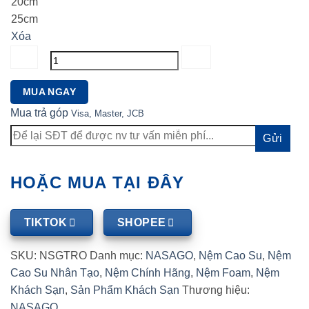
20cm
25cm
Xóa
Nệm
MUA NGAY
Tròn
Mua trả góp
Visa, Master, JCB
NASAGO
Circle
Happy
đặt
theo
HOẶC MUA TẠI ĐÂY
yêu
cầu
số
TIKTOK
SHOPEE
lượng
SKU:
NSGTRO
Danh mục:
NASAGO
,
Nệm Cao Su
,
Nệm
Cao Su Nhân Tạo
,
Nệm Chính Hãng
,
Nệm Foam
,
Nệm
Khách Sạn
,
Sản Phẩm Khách Sạn
Thương hiệu:
NASAGO