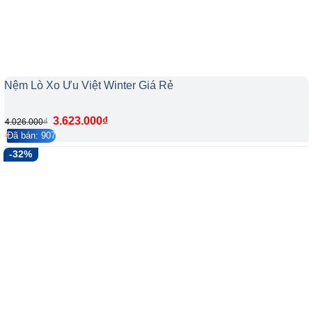
Nệm Lò Xo Ưu Việt Winter Giá Rẻ
3.623.000
₫
₫
4.026.000
Đã bán: 907
4.2/5
127
-32%