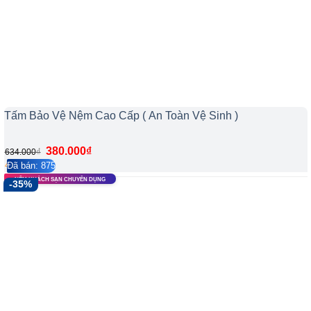
Tấm Bảo Vệ Nệm Cao Cấp ( An Toàn Vệ Sinh )
380.000
₫
₫
634.000
Đã bán: 875
4.2/5
113
NỆM KHÁCH SẠN CHUYÊN DỤNG
-35%