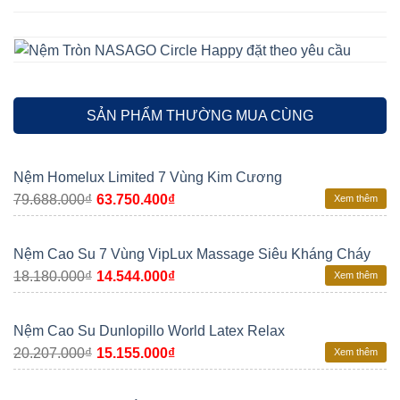
SẢN PHẨM THƯỜNG MUA CÙNG
Nệm Homelux Limited 7 Vùng Kim Cương
79.688.000
₫
63.750.400
₫
Xem thêm
Nệm Cao Su 7 Vùng VipLux Massage Siêu Kháng Cháy
18.180.000
₫
14.544.000
₫
Xem thêm
Nệm Cao Su Dunlopillo World Latex Relax
20.207.000
₫
15.155.000
₫
Xem thêm