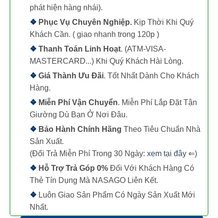
phát hiện hàng nhái).
❖
Phục Vụ Chuyên Nghiệp.
Kịp Thời Khi Quý
Khách Cần. ( giao nhanh trong 120p )
❖
Thanh Toán Linh Hoạt
. (ATM-VISA-
MASTERCARD...) Khi Quý Khách Hài Lòng.
❖
Giá Thành Ưu Đãi
. Tốt Nhất Dành Cho Khách
Hàng.
❖
Miễn Phí Vận Chuyển
. Miễn Phí Lắp Đặt Tận
Giường Dù Bạn Ở Nơi Đâu.
❖
Bảo Hành Chính Hãng
Theo Tiêu Chuẩn Nhà
Sản Xuất.
(Đổi Trả Miễn Phí Trong 30 Ngày:
xem tại đây
⇐)
❖
Hỗ Trợ Trả Góp 0%
Đối Với Khách Hàng Có
Thẻ Tín Dụng Mà NASAGO Liên Kết.
❖
Luôn Giao Sản Phẩm Có Ngày Sản Xuất Mới
Nhất.