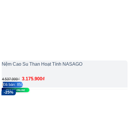
Nệm Cao Su Than Hoạt Tính NASAGO
3.175.900
₫
₫
4.537.000
Đã bán: 850
4.2/5
208
TRỢ GIÁ ONLINE
-25%