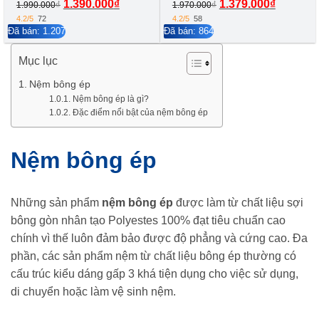
Giá
Giá
1.390.000
₫
1.379.000
₫
₫
₫
1.990.000
1.970.000
gốc
hiện
4.2/5
72
4.2/5
58
Đã bán: 1.207
Đã bán: 864
là:
tại
1.990.000₫.
là:
Mục lục
1.390.000₫.
Nệm bông ép
Nệm bông ép là gì?
Đặc điểm nổi bật của nệm bông ép
Nệm bông ép
Những sản phẩm
nệm bông ép
được làm từ chất liệu sợi
bông gòn nhân tạo Polyestes 100% đạt tiêu chuẩn cao
chính vì thế luôn đảm bảo được độ phẳng và cứng cao. Đa
phần, các sản phẩm nệm từ chất liệu bông ép thường có
cấu trúc kiểu dáng gấp 3 khá tiện dụng cho việc sử dụng,
di chuyển hoặc làm vệ sinh nệm.