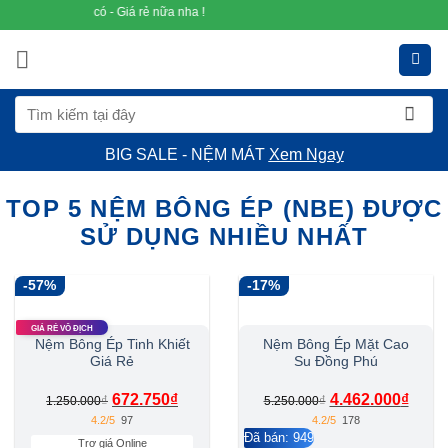
Bỏ
ng có - Giá rẻ nữa nha !
qua
nội
dung
Tìm
kiếm:
BIG SALE - NỆM MÁT
Xem Ngay
TOP 5 NỆM BÔNG ÉP (NBE) ĐƯỢC
SỬ DỤNG NHIỀU NHẤT
-57%
-17%
GIÁ RẺ VÔ ĐỊCH
Nệm Bông Ép Tinh Khiết
Nệm Bông Ép Mặt Cao
Giá Rẻ
Su Đồng Phú
672.750
₫
4.462.000
₫
₫
₫
1.250.000
5.250.000
4.2/5
97
4.2/5
178
Đã bán: 949
Trợ giá Online