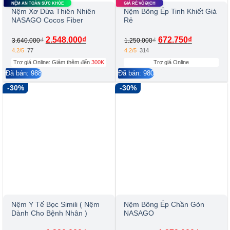
NỆM AN TOÀN SỨC KHỎE
GIÁ RẺ VÔ ĐỊCH
Nệm Xơ Dừa Thiên Nhiên
Nệm Bông Ép Tinh Khiết Giá
NASAGO Cocos Fiber
Rẻ
2.548.000
₫
672.750
₫
₫
₫
3.640.000
1.250.000
4.2/5
77
4.2/5
314
Trợ giá Online: Giảm thêm đến
300K
Trợ giá Online
Đã bán: 988
Đã bán: 980
-30%
-30%
Nệm Y Tế Bọc Simili ( Nệm
Nệm Bông Ép Chần Gòn
Dành Cho Bệnh Nhân )
NASAGO