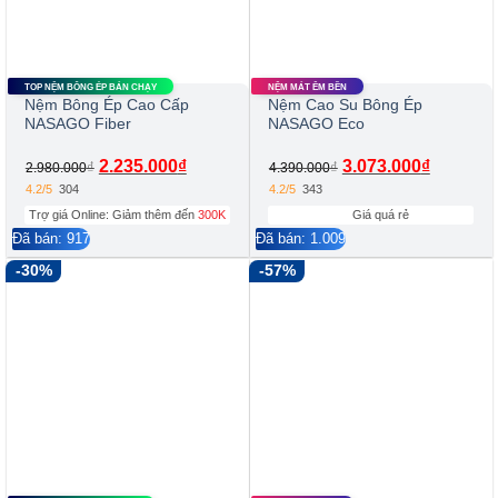
TOP NỆM BÔNG ÉP BÁN CHẠY
NỆM MÁT ÊM BỀN
Nệm Bông Ép Cao Cấp
Nệm Cao Su Bông Ép
NASAGO Fiber
NASAGO Eco
2.235.000
₫
3.073.000
₫
₫
₫
2.980.000
4.390.000
4.2/5
304
4.2/5
343
Trợ giá Online: Giảm thêm đến
300K
Giá quá rẻ
Đã bán: 917
Đã bán: 1.009
-30%
-57%