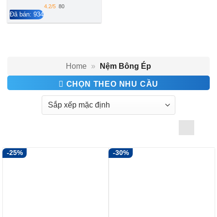
4.2/5
80
Đã bán: 934
Home
»
Nệm Bông Ép
CHỌN THEO NHU CẦU
-25%
-30%