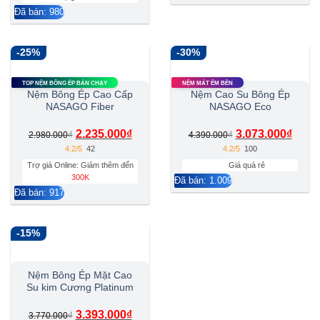
Đã bán: 980
-25%
-30%
TOP NỆM BÔNG ÉP BÁN CHẠY
NỆM MÁT ÊM BỀN
Nệm Bông Ép Cao Cấp
Nệm Cao Su Bông Ép
NASAGO Fiber
NASAGO Eco
2.235.000
₫
3.073.000
₫
₫
₫
2.980.000
4.390.000
4.2/5
42
4.2/5
100
Trợ giá Online: Giảm thêm đến
Giá quá rẻ
300K
Đã bán: 1.009
Đã bán: 917
-15%
Nệm Bông Ép Mặt Cao
Su kim Cương Platinum
3.393.000
₫
₫
3.770.000