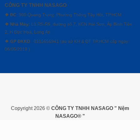
CÔNG TY TNHH NASAGO
❖ ĐC
: 960 Quang Trung, Phường Thông Tây Hội, TP.HCM
❖ Nhà Máy:
Lô R5-R6, đường số 7, KCN Hải Sơn, Ấp Bình Tiền
2, H Đức Hoà, Long An
❖ GP ĐKKD
: 0315656941 (do sở KH & ĐT TP.HCM cấp ngày:
06/05/2019 )
Visa
PayPal
MasterCard
Cash
On
Copyright 2026 ©
CÔNG TY TNHH NASAGO " Nệm
Delivery
NASAGO® "