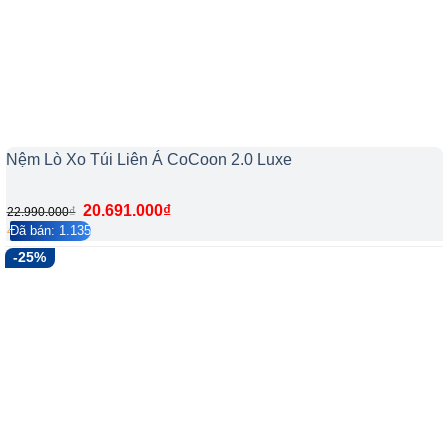
Nệm Lò Xo Túi Liên Á CoCoon 2.0 Luxe
20.691.000
₫
₫
22.990.000
Đã bán: 1.135
4.2/5
290
-25%