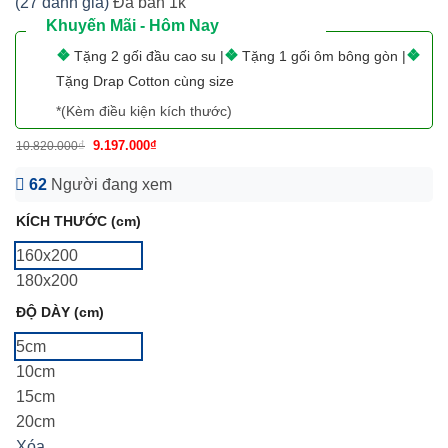
(
27
đánh giá)
Đã bán
1k
Khuyến Mãi - Hôm Nay
❖
❖
❖
Tặng 2 gối đầu cao su |
Tặng 1 gối ôm bông gòn |
Tặng Drap Cotton cùng size
*(Kèm điều kiện kích thước)
₫
9.197.000
₫
10.820.000
62
Người đang xem
KÍCH THƯỚC (cm)
160x200
180x200
ĐỘ DÀY (cm)
5cm
10cm
15cm
20cm
Xóa