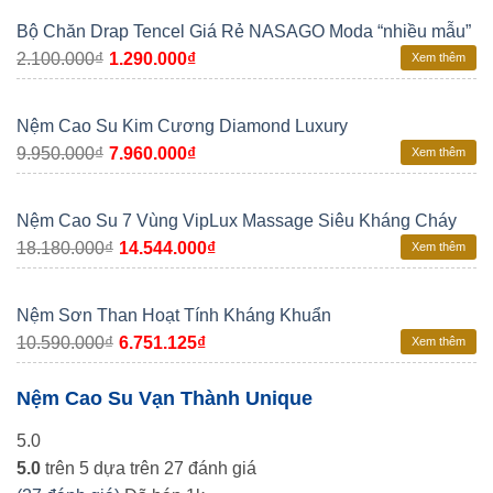
Bộ Chăn Drap Tencel Giá Rẻ NASAGO Moda “nhiều mẫu”
2.100.000
₫
1.290.000
₫
Xem thêm
Nệm Cao Su Kim Cương Diamond Luxury
9.950.000
₫
7.960.000
₫
Xem thêm
Nệm Cao Su 7 Vùng VipLux Massage Siêu Kháng Cháy
18.180.000
₫
14.544.000
₫
Xem thêm
Nệm Sơn Than Hoạt Tính Kháng Khuẩn
10.590.000
₫
6.751.125
₫
Xem thêm
Nệm Cao Su Vạn Thành Unique
5.0
5.0
trên 5 dựa trên
27
đánh giá