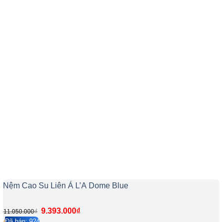
Nệm Cao Su Liên Á L’A Dome Blue
9.393.000
₫
₫
11.050.000
Đã bán: 924
4.2/5
29