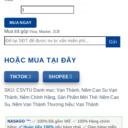
Nệm
MUA NGAY
Cao
Mua trả góp
Visa, Master, JCB
Su
Vạn
Thành
Unique
số
HOẶC MUA TẠI ĐÂY
lượng
TIKTOK
SHOPEE
SKU:
CSVTU
Danh mục:
Vạn Thành
,
Nệm Cao Su Vạn
Thành
,
Nệm Chính Hãng
,
Sản Phẩm Mới
Thẻ:
Nệm Cao
Su
,
Nệm Vạn Thành
Thương hiệu:
Vạn Thành
NASAGO ™:
✅ 100% Đã gồm VAT. ✅ 100% Hàng chính
hãng.
✅ Hoàn tiền 100%
nếu hàng nhái. ✅ Giao hàng miễn