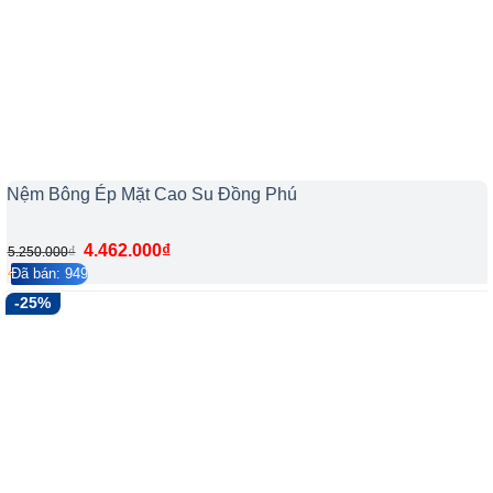
Nệm Bông Ép Mặt Cao Su Đồng Phú
4.462.000
₫
₫
5.250.000
Đã bán: 949
4.2/5
153
-25%