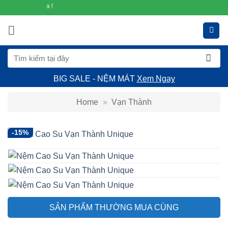
Bỏ
NASAGO.VN - Nệm gì cũng 
qua
nội
dung
Tìm
kiếm:
BIG SALE - NỆM MÁT
Xem Ngay
Home
»
Vạn Thành
-15%
SẢN PHẨM THƯỜNG MUA CÙNG