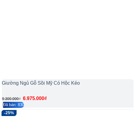
Giường Ngủ Gỗ Sồi Mỹ Có Hộc Kéo
6.975.000
₫
₫
9.300.000
Đã bán: 830
4.2/5
79
-25%