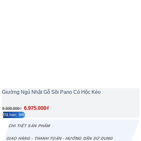
Giường Ngủ Nhật Gỗ Sồi Pano Có Hộc Kéo
6.975.000
₫
₫
9.300.000
Đã bán: 946
4.2/5
112
CHI TIẾT SẢN PHẨM
GIAO HÀNG - THANH TOÁN - HƯỚNG DẪN SỬ DỤNG