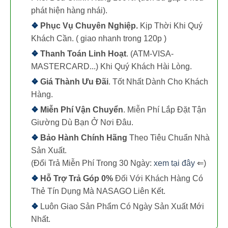
phát hiện hàng nhái).
❖
Phục Vụ Chuyên Nghiệp.
Kịp Thời Khi Quý
Khách Cần. ( giao nhanh trong 120p )
❖
Thanh Toán Linh Hoạt
. (ATM-VISA-
MASTERCARD...) Khi Quý Khách Hài Lòng.
❖
Giá Thành Ưu Đãi
. Tốt Nhất Dành Cho Khách
Hàng.
❖
Miễn Phí Vận Chuyển
. Miễn Phí Lắp Đặt Tận
Giường Dù Bạn Ở Nơi Đâu.
❖
Bảo Hành Chính Hãng
Theo Tiêu Chuẩn Nhà
Sản Xuất.
(Đổi Trả Miễn Phí Trong 30 Ngày:
xem tại đây
⇐)
❖
Hỗ Trợ Trả Góp 0%
Đối Với Khách Hàng Có
Thẻ Tín Dụng Mà NASAGO Liên Kết.
❖
Luôn Giao Sản Phẩm Có Ngày Sản Xuất Mới
Nhất.