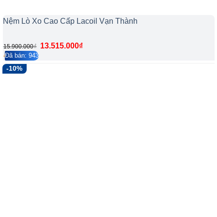
Nệm Lò Xo Cao Cấp Lacoil Vạn Thành
13.515.000
₫
₫
15.900.000
Đã bán: 943
4.2/5
172
-10%