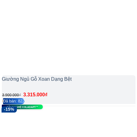
Giường Ngủ Gỗ Xoan Dạng Bệt
3.315.000
₫
₫
3.900.000
Đã bán: 822
4.2/5
228
CÔNG NGHỆ COLADAPT™
-15%