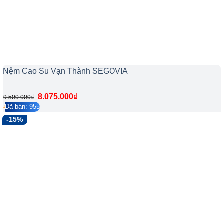
Nệm Cao Su Vạn Thành SEGOVIA
8.075.000
₫
₫
9.500.000
Đã bán: 955
4.2/5
357
-15%