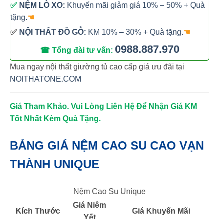
✅
NỆM LÒ XO:
Khuyến mãi giảm giá 10% – 50% + Quà
tặng.
☚
✅
NỘI THẤT ĐỒ GỖ:
KM 10% – 30% + Quà tặng.
☚
0988.887.970
☎ Tổng đài tư vấn:
Mua ngay nội thất giường tủ cao cấp giá ưu đãi tại
NOITHATONE.COM
Giá Tham Khảo. Vui Lòng Liên Hệ Để Nhận Giá KM
Tốt Nhất Kèm Quà Tặng.
BẢNG GIÁ NỆM CAO SU CAO VẠN
THÀNH UNIQUE
Nệm Cao Su Unique
Giá Niêm
Kích Thước
Giá Khuyến Mãi
Yết