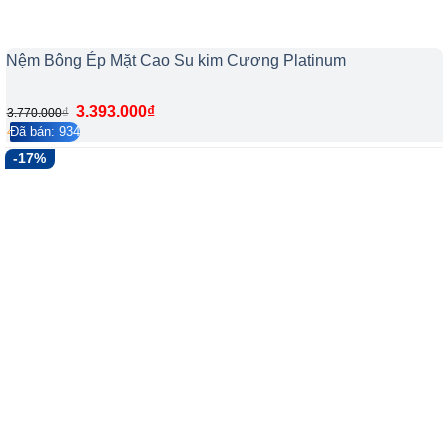
Nệm Bông Ép Mặt Cao Su kim Cương Platinum
3.393.000
₫
₫
3.770.000
Đã bán: 934
4.2/5
187
-17%